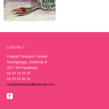
CONTACT
Creatief Centrum ’t Atelier
Kunstgarage, Zuideinde 8
2671 MH Naaldwijk
06-47 16 93 29
06-33 84 40 36
creatiefcentrum@hotmail.com