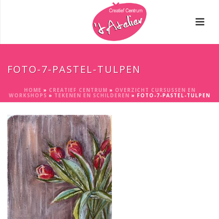
FOTO-7-PASTEL-TULPEN
HOME
»
CREATIEF CENTRUM
»
OVERZICHT CURSUSSEN EN
WORKSHOPS
»
TEKENEN EN SCHILDEREN
»
FOTO-7-PASTEL-TULPEN