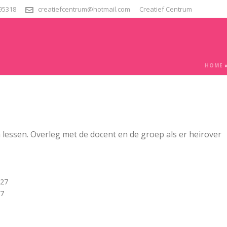
295318
creatiefcentrum@hotmail.com
Creatief Centrum
HOME
 lessen. Overleg met de docent en de groep als er heirover
027
27