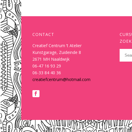
CONTACT
CURS
ZOEK
Creatief Centrum ’t Atelier
Kunstgarage, Zuideinde 8
2671 MH Naaldwijk
06-47 16 93 29
06-33 84 40 36
creatiefcentrum@hotmail.com