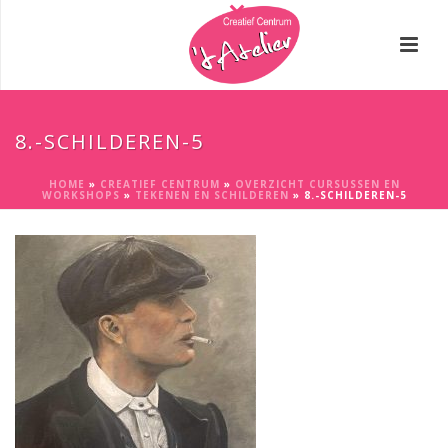
8.-SCHILDEREN-5
HOME
»
CREATIEF CENTRUM
»
OVERZICHT CURSUSSEN EN
WORKSHOPS
»
TEKENEN EN SCHILDEREN
»
8.-SCHILDEREN-5