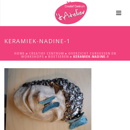
KERAMIEK-NADINE-1
HOME
»
CREATIEF CENTRUM
»
OVERZICHT CURSUSSEN EN
WORKSHOPS
»
BOETSEREN
»
KERAMIEK-NADINE-1