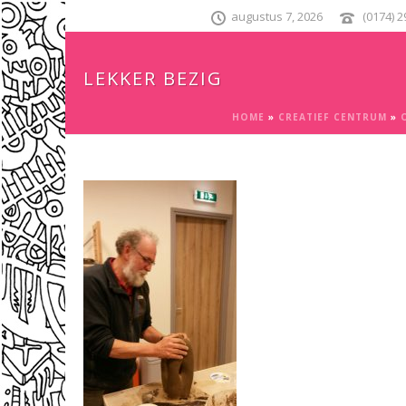
augustus 7, 2026
(0174) 
LEKKER BEZIG
HOME
»
CREATIEF CENTRUM
»