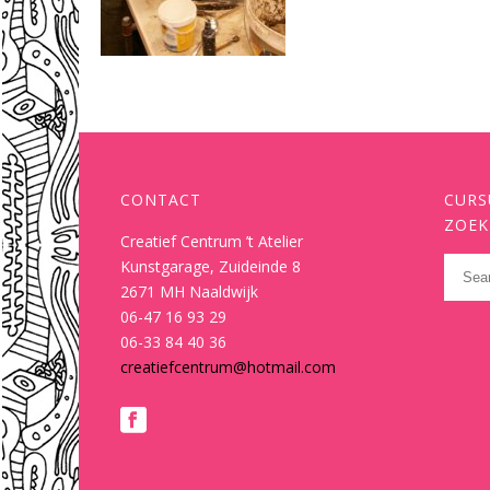
CONTACT
CURS
ZOEK
Creatief Centrum ’t Atelier
Kunstgarage, Zuideinde 8
2671 MH Naaldwijk
06-47 16 93 29
06-33 84 40 36
creatiefcentrum@hotmail.com