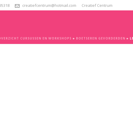
295318
creatiefcentrum@hotmail.com
Creatief Centrum
OVERZICHT CURSUSSEN EN WORKSHOPS
»
BOETSEREN GEVORDERDEN
»
L