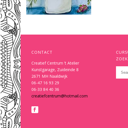
CONTACT
CURS
ZOEK
Creatief Centrum ’t Atelier
Kunstgarage, Zuideinde 8
2671 MH Naaldwijk
06-47 16 93 29
06-33 84 40 36
creatiefcentrum@hotmail.com