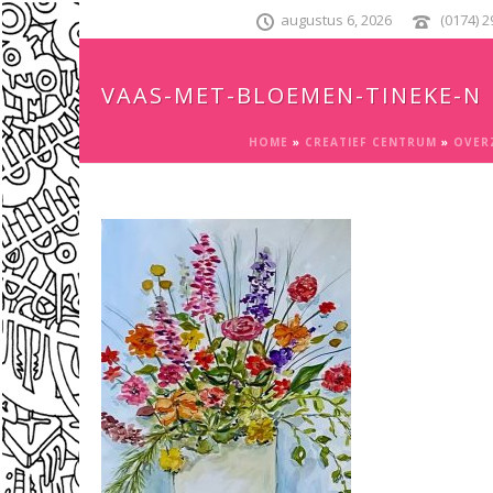
augustus 6, 2026
(0174) 
VAAS-MET-BLOEMEN-TINEKE-N
HOME
»
CREATIEF CENTRUM
»
OVER