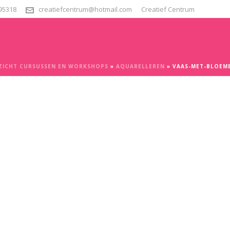
295318
creatiefcentrum@hotmail.com
Creatief Centrum
ZICHT CURSUSSEN EN WORKSHOPS
»
AQUARELLEREN
»
VAAS-MET-BLOEME