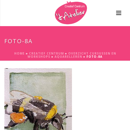
FOTO-8A
HOME
»
CREATIEF CENTRUM
»
OVERZICHT CURSUSSEN EN
WORKSHOPS
»
AQUARELLEREN
»
FOTO-8A