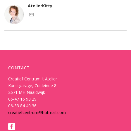
AtelierKitty
CONTACT
Creatief Centrum ’t Atelier
Kunstgarage, Zuideinde 8
2671 MH Naaldwijk
06-47 16 93 29
06-33 84 40 36
creatiefcentrum@hotmail.com