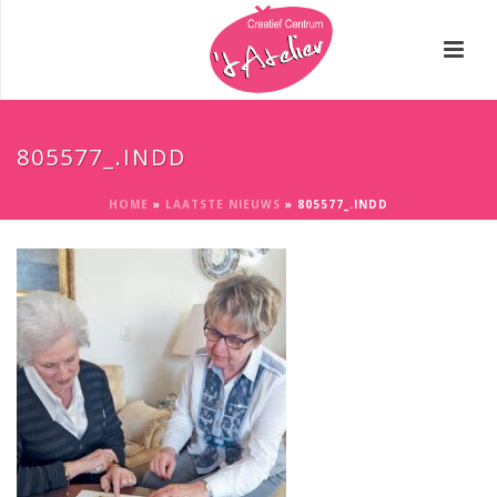
805577_.INDD
HOME
»
LAATSTE NIEUWS
»
805577_.INDD