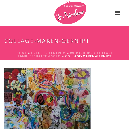
COLLAGE-MAKEN-GEKNIPT
HOME
»
CREATIEF CENTRUM
»
WORKSHOPS
»
COLLAGE
FAMILIESCHATTEN SOLO
»
COLLAGE-MAKEN-GEKNIPT