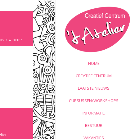
IS 1
»
DOC1
HOME
CREATIEF CENTRUM
LAATSTE NIEUWS
CURSUSSEN/WORKSHOPS
INFORMATIE
BESTUUR
lier
VAKANTIES