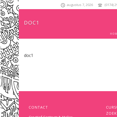
augustus 7, 2026
(0174) 
DOC1
HOM
doc1
CONTACT
CURS
ZOEK