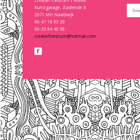
Creatief Centrum ’t Atelier
Kunstgarage, Zuideinde 8
2671 MH Naaldwijk
06-47 16 93 29
06-33 84 40 36
creatiefcentrum@hotmail.com