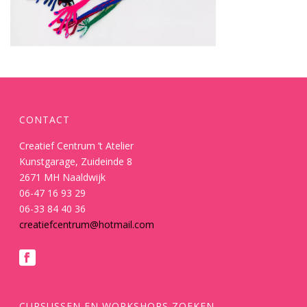
CONTACT
Creatief Centrum ’t Atelier
Kunstgarage, Zuideinde 8
2671 MH Naaldwijk
06-47 16 93 29
06-33 84 40 36
creatiefcentrum@hotmail.com
CURSUSSEN EN WORKSHOPS ZOEKEN