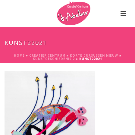
KUNST22021
HOME
»
CREATIEF CENTRUM
»
KORTE CURSUSSEN NIEUW
»
KUNSTGESCHIEDENIS 2
»
KUNST22021