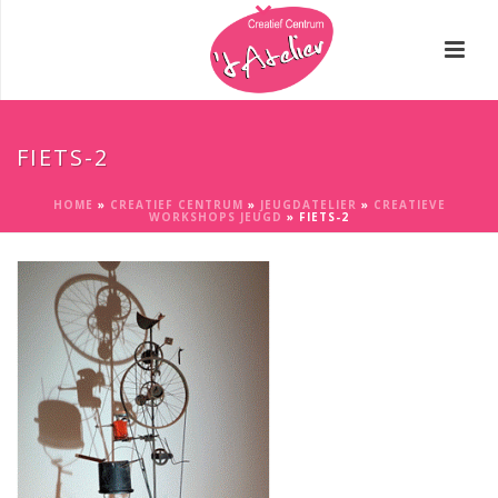
FIETS-2
HOME
»
CREATIEF CENTRUM
»
JEUGDATELIER
»
CREATIEVE
WORKSHOPS JEUGD
»
FIETS-2