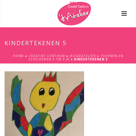
KINDERTEKENEN 5
HOME
»
CREATIEF CENTRUM
»
JEUGDATELIER
»
TEKENEN EN
SCHILDEREN 6 TM 9 JR
»
KINDERTEKENEN 5