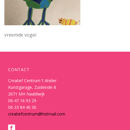
vreemde vogel
CONTACT
Creatief Centrum ’t Atelier
Kunstgarage, Zuideinde 8
2671 MH Naaldwijk
06-47 16 93 29
06-33 84 40 36
creatiefcentrum@hotmail.com