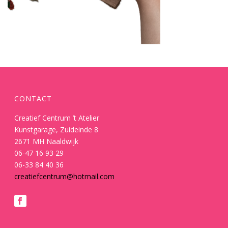
CONTACT
Creatief Centrum ’t Atelier
Kunstgarage, Zuideinde 8
2671 MH Naaldwijk
06-47 16 93 29
06-33 84 40 36
creatiefcentrum@hotmail.com