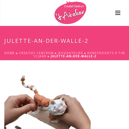
JULETTE-AN-DER-WALLE-2
HOME
»
CREATIEF CENTRUM
»
JEUGDATELIER
»
KUNSTKOORTS 9 T/M
12 JAAR
»
JULETTE-AN-DER-WALLE-2