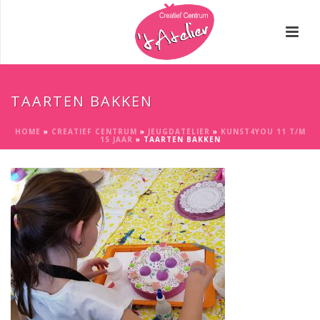
TAARTEN BAKKEN
HOME
»
CREATIEF CENTRUM
»
JEUGDATELIER
»
KUNST4YOU 11 T/M
15 JAAR
»
TAARTEN BAKKEN