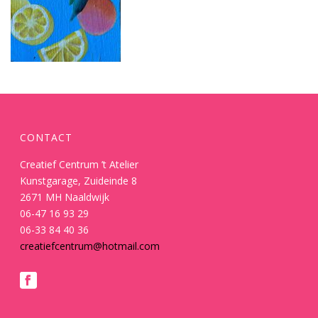
CONTACT
Creatief Centrum ’t Atelier
Kunstgarage, Zuideinde 8
2671 MH Naaldwijk
06-47 16 93 29
06-33 84 40 36
creatiefcentrum@hotmail.com