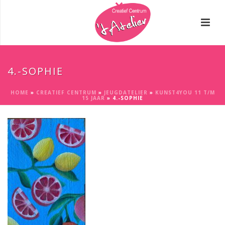
4.-SOPHIE
HOME
»
CREATIEF CENTRUM
»
JEUGDATELIER
»
KUNST4YOU 11 T/M
15 JAAR
»
4.-SOPHIE